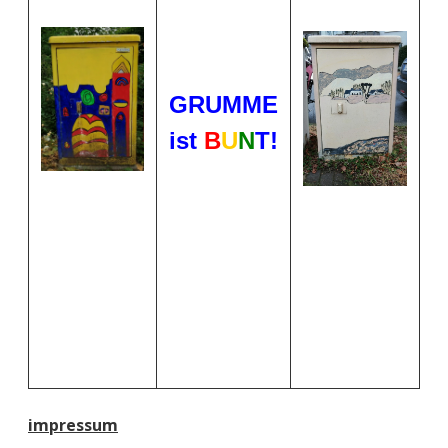
GRUMME
ist
B
U
N
T!
impressum