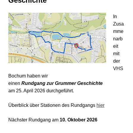
Geschichte
In
Zusa
mme
narb
eit
mit
der
VHS
Bochum haben wir
einen
Rundgang zur Grummer Geschichte
am 25. April 2026 durchgeführt.
Überblick über Stationen des Rundgangs
hier
Nächster Rundgang am
10. Oktober 2026