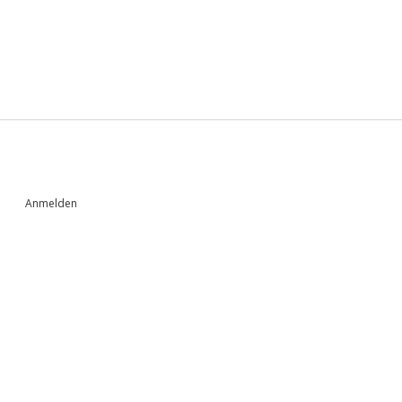
Sidebar
Anmelden