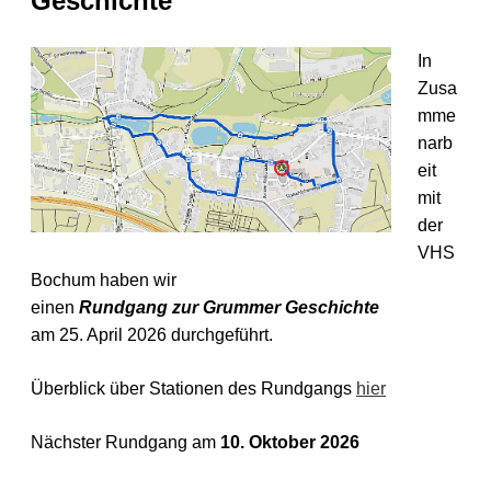
Geschichte
In
Zusa
mme
narb
eit
mit
der
VHS
Bochum haben wir
einen
Rundgang zur Grummer Geschichte
am 25. April 2026 durchgeführt.
Überblick über Stationen des Rundgangs
hier
Nächster Rundgang am
10. Oktober 2026