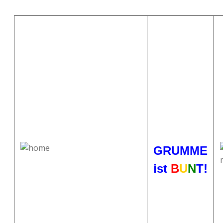
GRUMME
ist
B
U
N
T!